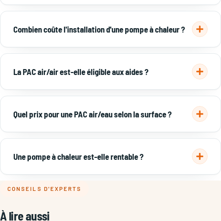
aides.
Sur une PAC air/eau à 14 000 €, de ≈ 5 000 € (ménage très
modeste) à ≈ 11 500 € (ménage supérieur), après les aides à
Combien coûte l'installation d'une pompe à chaleur ?
la rénovation et les primes énergie.
Détail des aides →
La pose (main-d'œuvre, mise en service, raccordements) est
incluse dans nos fourchettes. Une installation soignée par un
La PAC air/air est-elle éligible aux aides ?
pro qualifié conditionne le rendement et l'accès aux aides.
Non aux aides à la rénovation énergétique. La PAC air/air
ouvre droit uniquement aux primes énergie.
En savoir plus →
Quel prix pour une PAC air/eau selon la surface ?
10 000–13 000 € (60–90 m²), 12 000–15 500 € (90–120 m²), 14
500–18 000 € (120–160 m²), 17 000–22 000 € (+160 m²), pose
Une pompe à chaleur est-elle rentable ?
comprise.
Voir la PAC air/eau →
Oui : jusqu'à 70 % d'économie sur le chauffage, reste à
CONSEILS D'EXPERTS
charge amorti en 5–7 ans, et coût le plus bas sur 10 ans face
au gaz, fioul et électrique.
À lire aussi