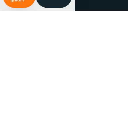
PAC air/air
Chauffe-eau thermo.
Prix & aides
Services
Installation PAC
Entretien & dépannage
Chauffage
Climatisation
Plomberie
Contact
06 65 45 25 36
185 Av. Franklin Roosevelt, 69150 Décines-Charpieu