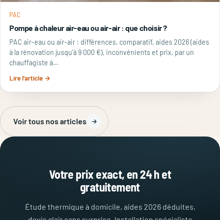
PAC
Pompe à chaleur air-eau ou air-air : que choisir ?
PAC air-eau ou air-air : différences, comparatif, aides 2026 (aides
à la rénovation jusqu'à 9 000 €), inconvénients et prix, par un
chauffagiste à…
Lire l'article →
Voir tous nos articles
Votre prix exact, en 24 h et
gratuitement
Étude thermique à domicile, aides 2026 déduites,
devis clair sans surprise. Installation spécialiste