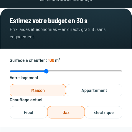
Estimez votre budget en 30 s
Prix, aides et économies — en direct, gratuit, sans
engagement.
Surface à chauffer :
100
m²
Votre logement
Maison
Appartement
Chauffage actuel
Fioul
Gaz
Électrique