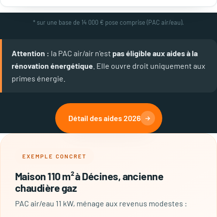
* sur une base de 14 000 € pose comprise (PAC air/eau).
Attention :
la PAC air/air n'est
pas éligible aux aides à la
rénovation énergétique
. Elle ouvre droit uniquement aux
primes énergie.
Détail des aides 2026
EXEMPLE CONCRET
Maison 110 m² à Décines, ancienne
chaudière gaz
PAC air/eau 11 kW, ménage aux revenus modestes :