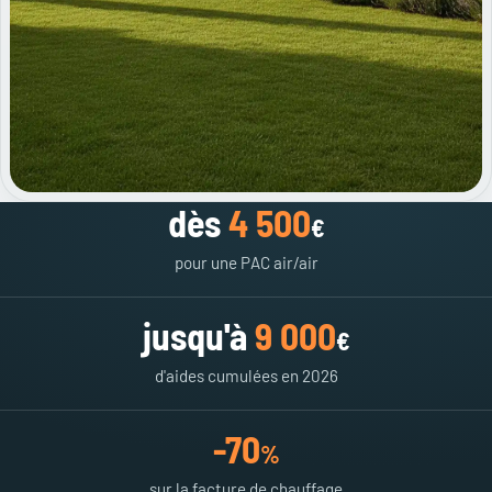
dès
4 500
€
pour une PAC air/air
jusqu'à
9 000
€
d'aides cumulées en 2026
-70
%
sur la facture de chauffage