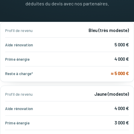
déduites du devis avec nos partenaires.
Profil
Bleu (très modeste)
Aide
Prime
Reste à
de
rénovation
énergie
charge*
revenu
5 000 €
4 000 €
≈ 5 000 €
Jaune (modeste)
4 000 €
3 000 €