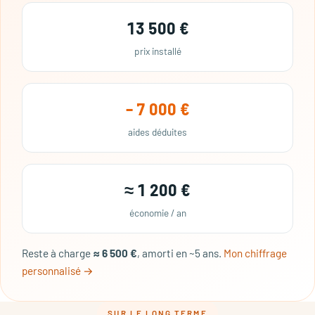
13 500 €
prix installé
– 7 000 €
aides déduites
≈ 1 200 €
économie / an
Reste à charge
≈ 6 500 €
, amorti en ~5 ans.
Mon chiffrage
personnalisé →
SUR LE LONG TERME