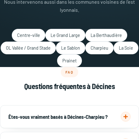
Nous intervenons aussi dans les communes voisines de l'est
lyonnais.
Centre-ville
Le Grand Large
La Berthaudière
OL Vallée / Grand Stade
Le Sablon
Charpieu
La Soie
Prainet
FAQ
Questions fréquentes à Décines
Êtes-vous vraiment basés à Décines-Charpieu ?
Oui. Notre siège est au 185 Av. Franklin Roosevelt, 69150