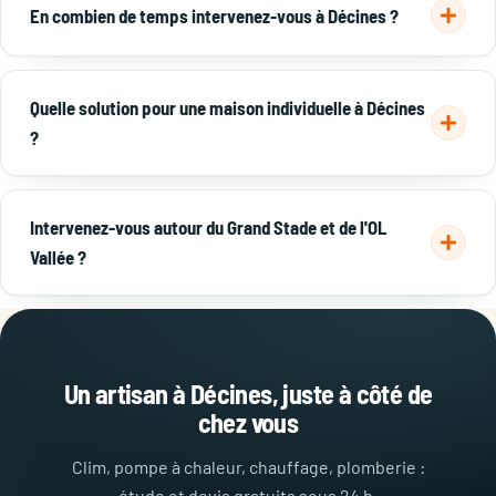
Décines. Cette proximité nous permet d'intervenir très
En combien de temps intervenez-vous à Décines ?
rapidement sur toute la commune.
Souvent le jour même pour les urgences plomberie et
chauffage, et sous 24 à 48 h pour une étude clim ou
pompe à
Quelle solution pour une maison individuelle à Décines
chaleur
.
?
Le pavillonnaire de Décines se prête bien à la PAC air/eau
pour le chauffage et à la clim réversible pour l'été. Nous
Intervenez-vous autour du Grand Stade et de l'OL
étudions la solution adaptée à votre logement.
Vallée ?
Oui, nous couvrons tous les quartiers : centre, Grand Large,
Berthaudière, secteur OL Vallée / Grand Stade, ainsi que les
communes voisines
.
Un artisan à Décines, juste à côté de
chez vous
Clim, pompe à chaleur, chauffage, plomberie :
étude et devis gratuits sous 24 h.