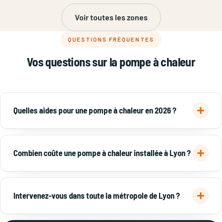
Voir toutes les zones
QUESTIONS FRÉQUENTES
Vos questions sur la pompe à chaleur
Quelles aides pour une pompe à chaleur en 2026 ?
Plusieurs aides à la rénovation énergétique, cumulables,
peuvent atteindre jusqu'à 9 000 €. Ankial vous oriente vers
Combien coûte une pompe à chaleur installée à Lyon ?
les solutions éligibles et, avec ses partenaires, vous
accompagne pour les déduire de votre devis.
Voir le détail
Une PAC air/air démarre à 4 500 € TTC, une PAC air/eau à 9
des aides →
000 € TTC pose comprise, avant aides. Le reste à charge est
Intervenez-vous dans toute la métropole de Lyon ?
souvent réduit de moitié grâce aux subventions.
Voir tous les
prix →
Oui : Lyon, Villeurbanne, Décines-Charpieu, Meyzieu, Bron,