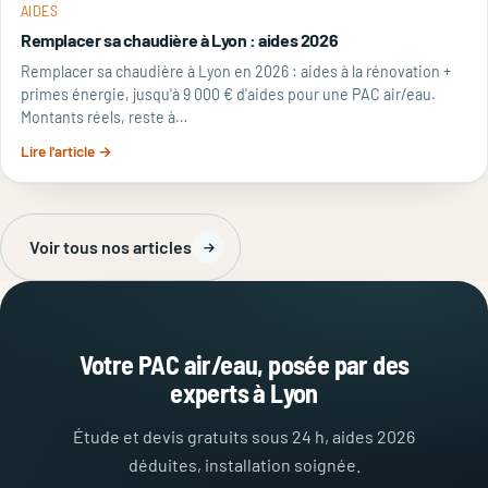
AIDES
Remplacer sa chaudière à Lyon : aides 2026
Remplacer sa chaudière à Lyon en 2026 : aides à la rénovation +
primes énergie, jusqu'à 9 000 € d'aides pour une PAC air/eau.
Montants réels, reste à…
Lire l'article →
Voir tous nos articles
Votre PAC air/eau, posée par des
experts à Lyon
Étude et devis gratuits sous 24 h, aides 2026
déduites, installation soignée.