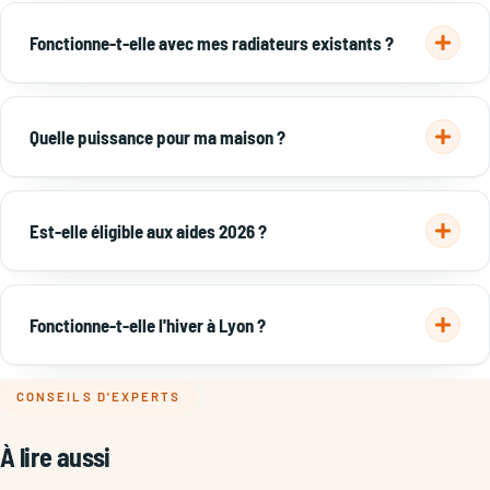
10 000 à 18 000 € avant aides, reste à charge souvent 5 000–
9 000 €.
Voir les prix →
Fonctionne-t-elle avec mes radiateurs existants ?
Oui : une PAC haute température conserve vos radiateurs en
fonte ; une basse température est idéale avec plancher
Quelle puissance pour ma maison ?
chauffant.
~8 kW pour 80–100 m², ~11 kW pour 120–150 m², 14–16 kW au-
delà. Dimensionnement exact après bilan.
Est-elle éligible aux aides 2026 ?
Oui : aides à la rénovation énergétique (jusqu'à 5 000 €) +
prime énergie, via un installateur spécialiste pompe à
Fonctionne-t-elle l'hiver à Lyon ?
chaleur.
Détail →
Oui, jusqu'à -15 à -20 °C. Le climat lyonnais est largement
CONSEILS D'EXPERTS
compatible.
À lire aussi