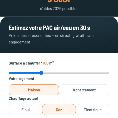
€
d'aides 2026 possibles
Estimez votre PAC air/eau en 30 s
Prix, aides et économies — en direct, gratuit, sans
engagement.
Surface à chauffer :
100
m²
Votre logement
Maison
Appartement
Chauffage actuel
Fioul
Gaz
Électrique