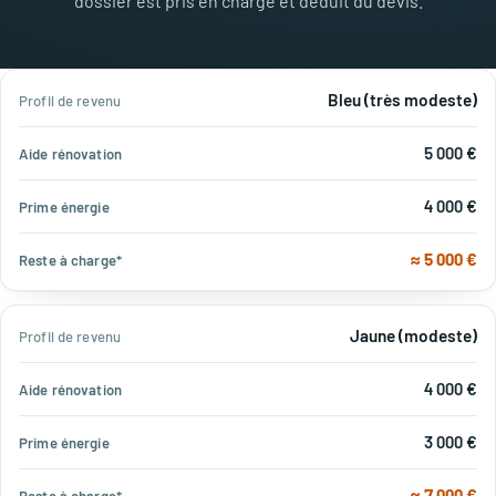
dossier est pris en charge et déduit du devis.
Profil
Bleu (très modeste)
Aide
Prime
Reste à
de
rénovation
énergie
charge*
revenu
5 000 €
4 000 €
≈ 5 000 €
Jaune (modeste)
4 000 €
3 000 €
≈ 7 000 €