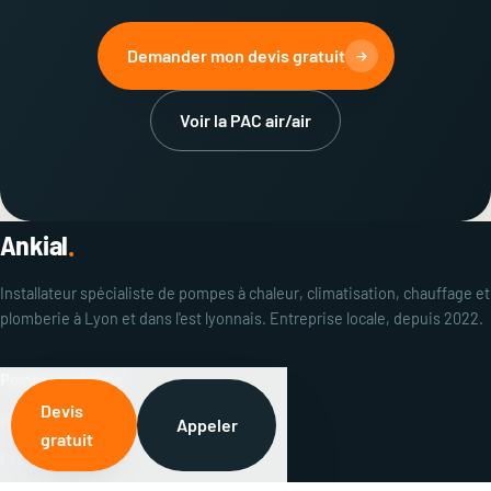
Demander mon devis gratuit
Voir la PAC air/air
Ankial
.
Installateur spécialiste de pompes à chaleur, climatisation, chauffage et
plomberie à Lyon et dans l'est lyonnais. Entreprise locale, depuis 2022.
Pompes à chaleur
Devis
PAC air/eau
Appeler
gratuit
PAC air/air