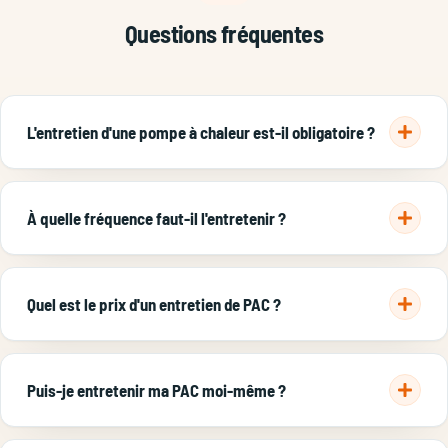
Questions fréquentes
L'entretien d'une pompe à chaleur est-il obligatoire ?
Oui. Le décret 2020-912 impose un entretien tous les 2 ans
pour toute PAC de 4 à 70 kW. Un contrôle annuel reste
À quelle fréquence faut-il l'entretenir ?
recommandé.
Obligation légale tous les 2 ans, mais un passage chaque
année maintient le COP, réduit la conso et prolonge la durée
Quel est le prix d'un entretien de PAC ?
de vie.
Visite ponctuelle ≈ 150 €. Contrat annuel : 150–200 €/an
pour une PAC air/air, 200–280 €/an pour une PAC air/eau,
Puis-je entretenir ma PAC moi-même ?
dépannage prioritaire inclus.
Vous pouvez nettoyer filtres et unité extérieure, mais le