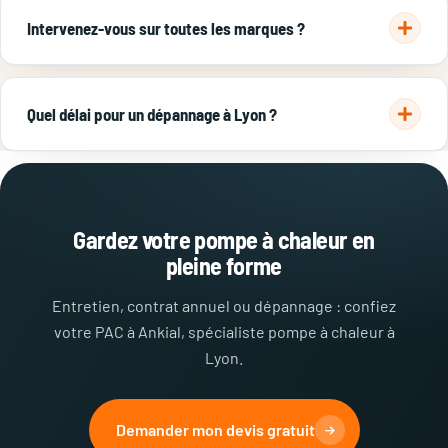
contrôle du fluide et l'attestation doivent être réalisés par un
Intervenez-vous sur toutes les marques ?
pro certifié.
Oui : Daikin, Atlantic, Mitsubishi, Toshiba… sur Lyon et l'est
lyonnais, en entretien comme en dépannage.
Quel délai pour un dépannage à Lyon ?
Intervention rapide sur la métropole. Les clients sous
contrat d'entretien
bénéficient d'un dépannage prioritaire.
Gardez votre pompe à chaleur en
pleine forme
Entretien, contrat annuel ou dépannage : confiez
votre PAC à Ankial, spécialiste pompe à chaleur à
Lyon.
Demander mon devis gratuit