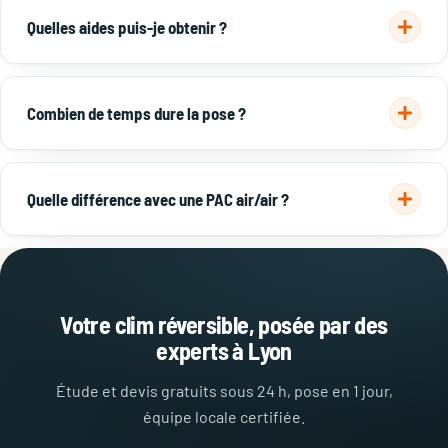
pour 1 kWh payé et fonctionne jusqu'à -15 °C — largement
Quelles aides puis-je obtenir ?
adapté à Lyon.
Une prime énergie est mobilisable. La clim réversible n'ouvre
en revanche pas droit aux aides à la rénovation énergétique.
Combien de temps dure la pose ?
En savoir plus →
Un mono-split se pose en une journée. Un multi-split ou un
gainable demande 1 à 2 jours selon le nombre d'unités.
Quelle différence avec une PAC air/air ?
Aucune : c'est le même appareil. « Clim réversible » et « PAC
air/air » sont deux noms pour la même technologie.
Votre clim réversible, posée par des
experts à Lyon
Étude et devis gratuits sous 24 h, pose en 1 jour,
équipe locale certifiée.