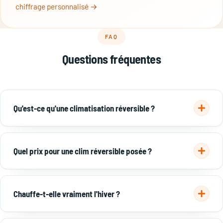
chiffrage personnalisé →
FAQ
Questions fréquentes
Qu'est-ce qu'une climatisation réversible ?
C'est une pompe à chaleur air/air qui produit du froid l'été et
du chaud l'hiver avec le même appareil, en inversant son
Quel prix pour une clim réversible posée ?
cycle frigorifique.
De 1 500 à 3 000 € en mono-split, 3 000 à 6 000 € en multi-
split, 6 000 à 12 000 € en gainable, pose comprise.
Chauffe-t-elle vraiment l'hiver ?
Oui. Avec un COP de 3 à 4, elle restitue 3 à 4 kWh de chaleur