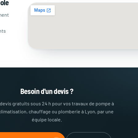
ole
ment
nts
Besoin d'un devis ?
devis gratuits sous 24 h pour vos travaux de pompe à
climatisation, chauffage ou plomberie à Lyon, par une
équipe locale.