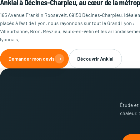
Ankial à Décines-Charpieu, au cœur de la métrop
185 Avenue Franklin Roosevelt, 69150 Décines-Charpieu. Idéale
placés à l'est de Lyon, nous rayonnons sur tout le Grand Lyon :
Villeurbanne, Bron, Meyzieu, Vaulx-en-Velin et les arrondisseme
lyonnais.
Demander mon devis
Découvrir Ankial
Étude et 
chaleur, 