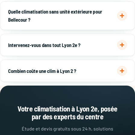
Dans le secteur sauvegardé, une unité extérieure visible
depuis la rue est souvent soumise à l'avis des Architectes
Quelle climatisation sans unité extérieure pour
des Bâtiments de France (ABF) et à l'accord de la
Bellecour ?
copropriété. Ankial vous oriente vers les solutions
conformes.
Les climatiseurs monobloc sans groupe extérieur
rafraîchissent un appartement sans toucher à la façade.
Intervenez-vous dans tout Lyon 2e ?
Ankial étudie la faisabilité selon votre logement.
Oui, sur toute la
Presqu'île
: Bellecour, Cordeliers,
Confluence, Perrache et l'ensemble du 2e arrondissement.
Combien coûte une clim à Lyon 2 ?
Comptez 1 500 à 3 000 € pour un mono-split, et 6 000 à 12
000 € pour un gainable adapté à un grand haussmannien,
pose comprise.
Devis gratuit
sous 24 h.
Votre climatisation à Lyon 2e, posée
par des experts du centre
Étude et devis gratuits sous 24 h, solutions