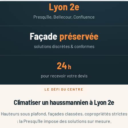
Lyon 2e
Presqu'île, Bellecour, Confluence
Façade
préservée
solutions discrètes & conformes
24
h
pour recevoir votre devis
LE DÉFI DU CENTRE
Climatiser un haussmannien à Lyon 2e
Hauteurs sous plafond, façades classées, copropriétés strictes
: la Presqu'île impose des solutions sur mesure.