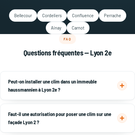
Bellecour
Cordeliers
Confluence
Perrache
Ainay
Carnot
FAQ
Questions fréquentes — Lyon 2e
Peut-on installer une clim dans un immeuble
haussmannien à Lyon 2e ?
Oui. Dans la Presqu'île, on privilégie des solutions discrètes :
gainable
intégré aux faux-plafonds ou systèmes sans unité
Faut-il une autorisation pour poser une clim sur une
extérieure visible, pour respecter la façade et l'accord de
façade Lyon 2 ?
copropriété.