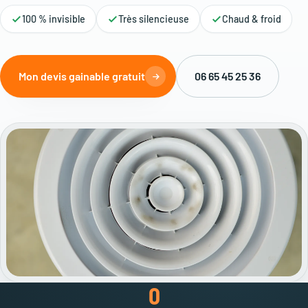
100 % invisible
Très silencieuse
Chaud & froid
Mon devis gainable gratuit
06 65 45 25 36
0