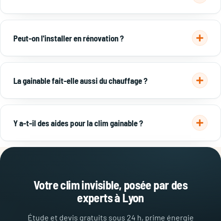
Oui, c'est la clim la plus discrète : le moteur est éloigné dans
les combles. Il ne reste qu'un léger souffle d'air aux bouches.
Peut-on l'installer en rénovation ?
Oui, dès qu'un volume technique existe (combles, faux-
plafond). En rénovation lourde elle s'intègre au chantier ;
La gainable fait-elle aussi du chauffage ?
sinon préférez la
clim réversible
.
Oui, en version réversible : elle rafraîchit l'été et chauffe
l'hiver, comme une
PAC air/air
.
Y a-t-il des aides pour la clim gainable ?
Une gainable réversible performante peut ouvrir droit à une
prime énergie, déduite de votre devis. Ankial vous
accompagne pour mobiliser les aides avec ses partenaires.
Votre clim invisible, posée par des
experts à Lyon
Étude et devis gratuits sous 24 h, prime énergie