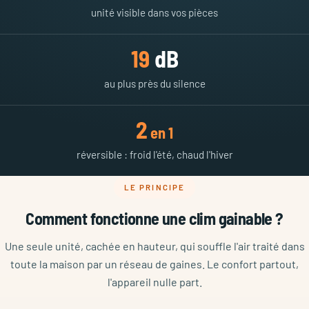
unité visible dans vos pièces
19
dB
au plus près du silence
2
en 1
réversible : froid l'été, chaud l'hiver
LE PRINCIPE
Comment fonctionne une clim gainable ?
Une seule unité, cachée en hauteur, qui souffle l'air traité dans
toute la maison par un réseau de gaines. Le confort partout,
l'appareil nulle part.