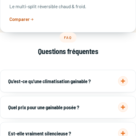
Le multi-split réversible chaud & froid.
Comparer
FAQ
Questions fréquentes
Qu'est-ce qu'une climatisation gainable ?
L'unité intérieure est cachée dans les combles ou un faux-
plafond. L'air est distribué par des gaines vers des bouches
Quel prix pour une gainable posée ?
discrètes : seules ces fines grilles sont visibles.
6 000 à 12 000 € selon la surface et le nombre de pièces,
avant aides.
Voir nos solutions →
Est-elle vraiment silencieuse ?