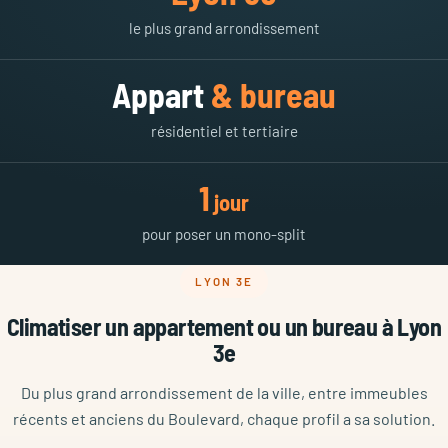
le plus grand arrondissement
Appart
& bureau
résidentiel et tertiaire
1
jour
pour poser un mono-split
LYON 3E
Climatiser un appartement ou un bureau à Lyon
3e
Du plus grand arrondissement de la ville, entre immeubles
récents et anciens du Boulevard, chaque profil a sa solution.