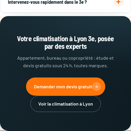
Intervenez-vous rapidement dans le 3e ?
500 à 7 000 € pour une cassette.
Oui. Basés dans l'est lyonnais, nous sommes très réactifs sur
Lyon 3e : Part-Dieu, Montchat, Préfecture, Sans-Souci.
Visite et devis sous 24 h.
Votre climatisation à Lyon 3e, posée
par des experts
Appartement, bureau ou copropriété : étude et
devis gratuits sous 24 h, toutes marques.
Demander mon devis gratuit
Voir la climatisation à Lyon