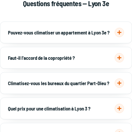
Questions fréquentes — Lyon 3e
Pouvez-vous climatiser un appartement à Lyon 3e ?
Oui. Dans le 3e, nous posons surtout des mono et
multi-splits
réversibles, adaptés aux appartements de la Part-Dieu
Faut-il l'accord de la copropriété ?
comme aux maisons de Montchat. Pose en une journée.
L'unité extérieure visible en façade nécessite en principe
l'accord de la copropriété. Nous fournissons un dossier
Climatisez-vous les bureaux du quartier Part-Dieu ?
technique (photo, dimensions, niveau sonore) pour
l'assemblée générale.
Oui, le tertiaire est très présent dans le 3e. Pour les bureaux
et commerces, nous posons souvent des
clims cassette
Quel prix pour une climatisation à Lyon 3 ?
encastrées au plafond.
De 1 500 à 3 000 € pour un mono-split, 3 000 à 6 000 € pour
un multi-split, pose comprise. Pour un bureau, comptez 3