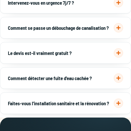
Intervenez-vous en urgence 7j/7 ?
150 €.
Devis gratuit →
Oui, urgence plomberie 7j/7 à Lyon et dans l'est lyonnais :
fuite, canalisation bouchée, WC bouché, ballon en panne.
Comment se passe un débouchage de canalisation ?
Appelez le
06 65 45 25 36
.
Identification du bouchon, débouchage par furet ou
hydrocurage, puis vérification de l'écoulement — le plus
Le devis est-il vraiment gratuit ?
souvent en une seule intervention.
En savoir plus →
Oui, devis gratuit et sans engagement. Le prix est annoncé
avant l'intervention, sans surprise sur la facture.
Comment détecter une fuite d'eau cachée ?
Consommation anormale, trace d'humidité, mur qui gonfle.
On réalise une recherche non destructive (caméra, gaz
Faites-vous l'installation sanitaire et la rénovation ?
traceur).
Recherche de fuite →
Oui : pose de tuyauterie, installation sanitaire et rénovation
de salle de bain à Lyon.
Voir la rénovation →