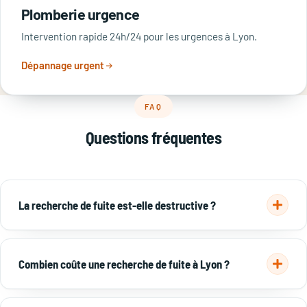
Plomberie urgence
Intervention rapide 24h/24 pour les urgences à Lyon.
Dépannage urgent
FAQ
Questions fréquentes
La recherche de fuite est-elle destructive ?
Non. On localise la fuite sans casser grâce à la caméra
thermique, au gaz traceur et à l'écoute électroacoustique.
Combien coûte une recherche de fuite à Lyon ?
Seule la zone précise est ouverte pour réparer.
Entre 150 et 400 € selon la méthode nécessaire. La