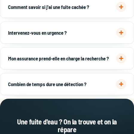
réparation est chiffrée à part, selon l'accès à la canalisation.
Comment savoir si j'ai une fuite cachée ?
Facture en hausse, traces d'humidité, compteur qui tourne
robinets fermés ou baisse de pression sont les signes les plus
Intervenez-vous en urgence ?
fréquents.
Oui, en urgence à Lyon et dans l'est lyonnais pour les fuites
actives. Appelez le
06 65 45 25 36
.
Mon assurance prend-elle en charge la recherche ?
Souvent oui : la convention IRSI couvre la recherche de fuite
jusqu'à un plafond. On fournit un rapport détaillé pour votre
Combien de temps dure une détection ?
dossier.
La localisation prend 1 à 2 heures. La réparation suit selon
l'accès. Vous repartez avec un diagnostic précis et un devis.
Une fuite d'eau ? On la trouve et on la
répare