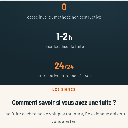
0
casse inutile : méthode non destructive
1-2
h
pour localiser la fuite
24
/24
intervention d'urgence à Lyon
LES SIGNES
Comment savoir si vous avez une fuite ?
Une fuite cachée ne se voit pas toujours. Ces signaux doivent
vous alerter.