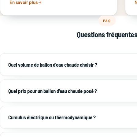
En savoir plus
N
FAQ
Questions fréquente
Quel volume de ballon d'eau chaude choisir ?
Comptez 50 L par personne : 100 L pour 1–2 personnes, 150 L pour
300 L au-delà. Mieux vaut surdimensionner légèrement.
Quel prix pour un ballon d'eau chaude posé ?
Un cumulus électrique posé coûte 400 à 900 €. Un
chauffe-eau
revient à 2 200–4 500 €, mais consomme 3× moins.
Cumulus électrique ou thermodynamique ?
Le cumulus est moins cher à l'achat mais cher à l'usage. Le th