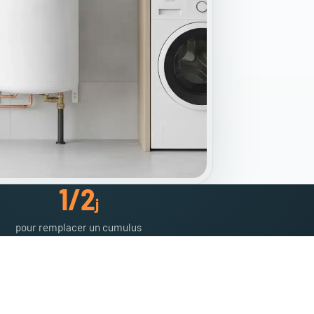
1/2
j
pour remplacer un cumulus