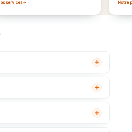
os services
Notre 
s
 3, 200 L pour 4, 250–
 thermodynamique
ermodynamique coûte