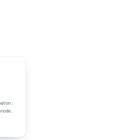
allon :
anode.