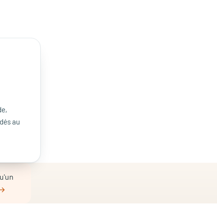
de,
rdés au
u'un
 →