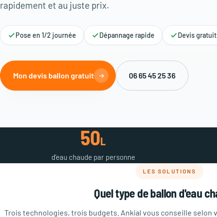
rapidement et au juste prix.
Pose en 1/2 journée
Dépannage rapide
Devis gratui
Mon devis ballon gratuit
06 65 45 25 36
50
L
d'eau chaude par personne
LES SOLUTIONS
Quel type de ballon d'eau c
Trois technologies, trois budgets. Ankial vous conseille selon