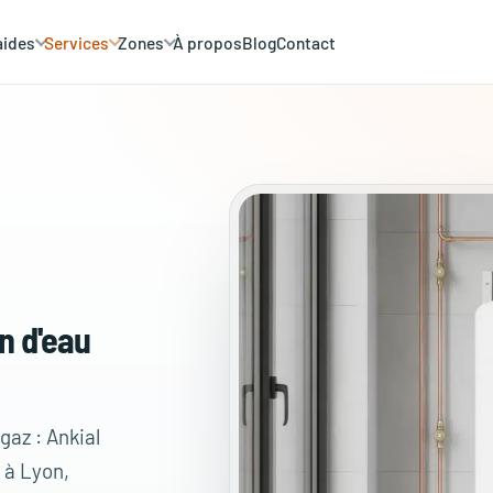
aides
Services
Zones
À propos
Blog
Contact
n d'eau
az : Ankial
 à Lyon,