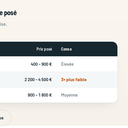
de posé
ise.
Prix posé
Conso
400 – 900 €
Élevée
2 200 – 4 500 €
3× plus faible
900 – 1 800 €
Moyenne
ue