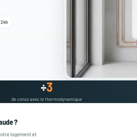
t 24h
÷
3
de conso avec le thermodynamique
haude ?
 votre logement et