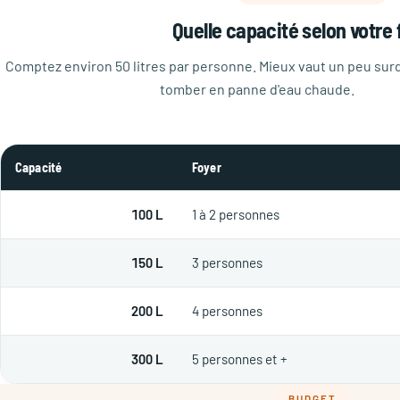
Quelle capacité selon votre 
Comptez environ 50 litres par personne. Mieux vaut un peu su
tomber en panne d'eau chaude.
Capacité
Foyer
100 L
1 à 2 personnes
150 L
3 personnes
200 L
4 personnes
300 L
5 personnes et +
BUDGET