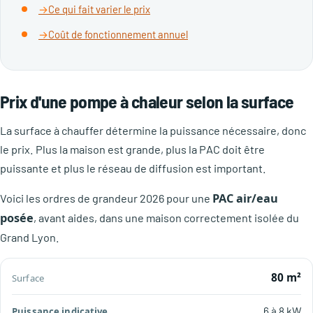
Ce qui fait varier le prix
Coût de fonctionnement annuel
Prix d'une pompe à chaleur selon la surface
La surface à chauffer détermine la puissance nécessaire, donc
le prix. Plus la maison est grande, plus la PAC doit être
puissante et plus le réseau de diffusion est important.
PAC air/eau
Voici les ordres de grandeur 2026 pour une
posée
, avant aides, dans une maison correctement isolée du
Grand Lyon.
Reste
80 m²
Prix
Puissance
à
Surface
posé
indicative
charge
6 à 8 kW