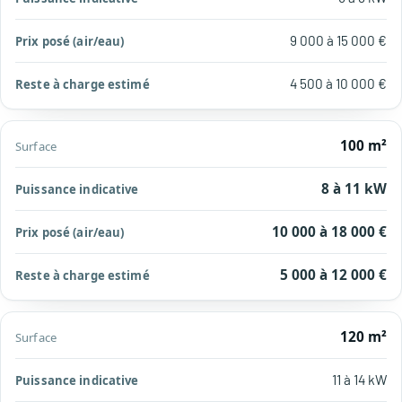
(air/eau)
estimé
9 000 à 15 000 €
4 500 à 10 000 €
100 m²
8 à 11 kW
10 000 à 18 000 €
5 000 à 12 000 €
120 m²
11 à 14 kW