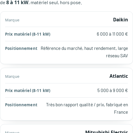
8 à 11 kW
de
, matériel seul, hors pose.
Prix
Daikin
matériel
Marque
Positionnement
(8-11
6 000 à 11 000 €
kW)
Référence du marché, haut rendement, large
réseau SAV
Atlantic
5 000 à 9 000 €
Très bon rapport qualité / prix, fabriqué en
France
Mitsubishi Electric