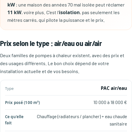
kW
; une maison des années 70 mal isolée peut réclamer
11 kW
isolation
, voire plus. C'est l'
, pas seulement les
mètres carrés, qui pilote la puissance et le prix.
Prix selon le type : air/eau ou air/air
Deux familles de pompes à chaleur existent, avec des prix et
des usages différents. Le bon choix dépend de votre
installation actuelle et de vos besoins.
Prix
PAC air/eau
Ce
posé
Aides
Type
qu'elle
(100
2026
10 000 à 18 000 €
fait
m²)
Chauffage (radiateurs / plancher) + eau chaude
sanitaire