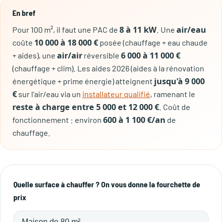
En bref
8 à 11 kW
air/eau
Pour 100 m², il faut une PAC de
. Une
10 000 à 18 000 €
coûte
posée (chauffage + eau chaude
air/air
6 000 à 11 000 €
+ aides), une
réversible
(chauffage + clim). Les aides 2026 (aides à la rénovation
jusqu'à 9 000
énergétique + prime énergie) atteignent
€
sur l'air/eau via un
installateur qualifié
, ramenant le
reste à charge entre 5 000 et 12 000 €
. Coût de
600 à 1 100 €/an
fonctionnement : environ
de
chauffage.
Quelle surface à chauffer ? On vous donne la fourchette de
prix
Maison de 80 m²