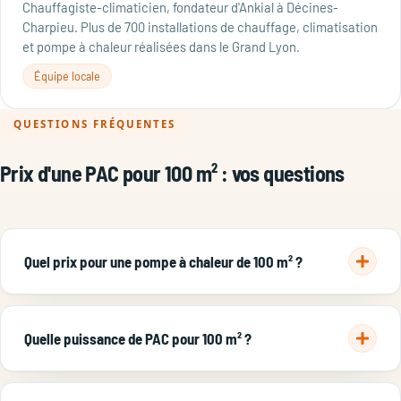
Chauffagiste-climaticien, fondateur d'Ankial à Décines-
Charpieu. Plus de 700 installations de chauffage, climatisation
et pompe à chaleur réalisées dans le Grand Lyon.
Équipe locale
QUESTIONS FRÉQUENTES
Prix d'une PAC pour 100 m² : vos questions
Quel prix pour une pompe à chaleur de 100 m² ?
Pour une maison de 100 m², comptez 10 000 à 18 000 € posés
pour une pompe à chaleur air/eau (la plus complète, qui
Quelle puissance de PAC pour 100 m² ?
chauffe aussi l'eau sanitaire), et 6 000 à 11 000 € pour une
PAC air/air réversible (chauffage et climatisation). Après les
Pour une maison de 100 m² bien isolée dans le climat
aides à la rénovation énergétique, le reste à charge pour une