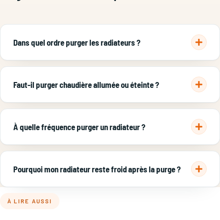
Dans quel ordre purger les radiateurs ?
Du plus proche de la chaudière au plus éloigné, et du bas vers
le haut dans une maison à étages : on commence par le rez-
Faut-il purger chaudière allumée ou éteinte ?
de-chaussée puis on monte.
Chaudière éteinte et radiateurs froids, depuis au moins une
heure. L'eau chaude sous pression peut brûler, et l'air ne
À quelle fréquence purger un radiateur ?
remonte correctement que sur une installation à l'arrêt.
Une fois par an, à l'automne avant la remise en route du
chauffage. Un radiateur qui gargouille ou reste froid en haut
Pourquoi mon radiateur reste froid après la purge ?
doit être purgé sans attendre.
Souvent un problème d'équilibrage, de boue dans le circuit
À LIRE AUSSI
(désembouage nécessaire) ou un robinet thermostatique
grippé. Si l'eau ne circule pas malgré une pression correcte,