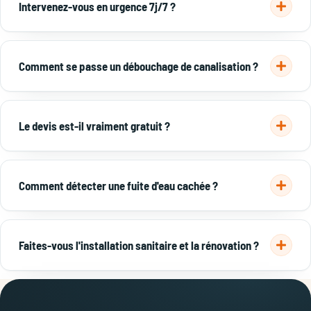
Intervenez-vous en urgence 7j/7 ?
150 €.
Devis gratuit →
Oui, urgence plomberie 7j/7 à Lyon et dans l'est lyonnais :
fuite, canalisation bouchée, WC bouché, ballon en panne.
Comment se passe un débouchage de canalisation ?
Appelez le
06 65 45 25 36
.
Identification du bouchon, débouchage par furet ou
hydrocurage, puis vérification de l'écoulement — le plus
Le devis est-il vraiment gratuit ?
souvent en une seule intervention.
En savoir plus →
Oui, devis gratuit et sans engagement. Le prix est annoncé
avant l'intervention, sans surprise sur la facture.
Comment détecter une fuite d'eau cachée ?
Consommation anormale, trace d'humidité, mur qui gonfle.
On réalise une recherche non destructive (caméra, gaz
Faites-vous l'installation sanitaire et la rénovation ?
traceur).
Recherche de fuite →
Oui : pose de tuyauterie, installation sanitaire et rénovation
de salle de bain à Lyon.
Voir la rénovation →