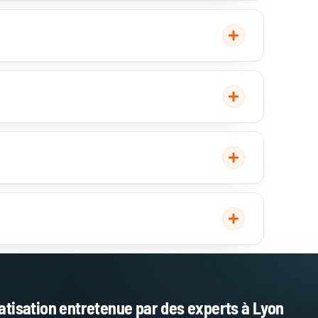
0 à 200 € pour un
filtres se fait soi-même
ts et test complet de
 deux visites. Le
el.
omber en panne.
fluide
.
atisation entretenue par des experts à Lyon