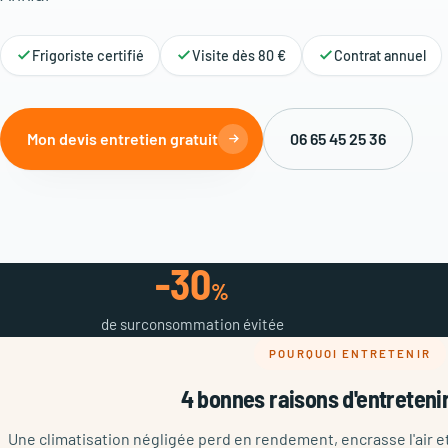
Frigoriste certifié
Visite dès 80 €
Contrat annuel
Mon devis entretien gratuit
06 65 45 25 36
-30
%
de surconsommation évitée
POURQUOI ENTRETENIR
4 bonnes raisons d'entretenir
Une climatisation négligée perd en rendement, encrasse l'air 