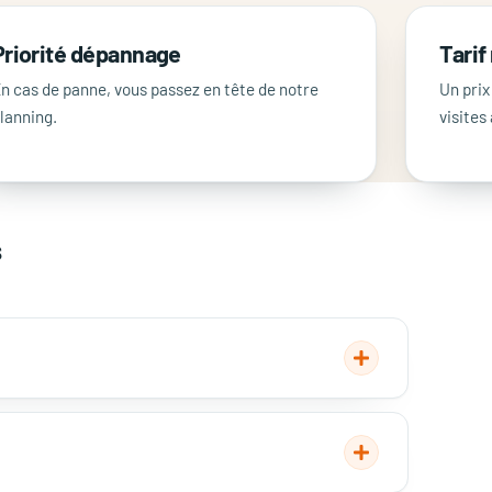
Priorité dépannage
Tarif
n cas de panne, vous passez en tête de notre
Un prix
lanning.
visites 
s
plus de 2 kg de fluide
 année.